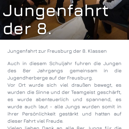
Jungenfahrt
der 8.
Jahrgangsstuf
Jungenfahrt zur Freusburg der 8. Klassen
Auch in diesem Schuljahr fuhren die Jungen
des 8er Jahrgangs gemeinsam in die
Jugendherberge auf der Freusburg.
Vor Ort wurde sich viel draußen bewegt, es
wurden die Sinne und der Teamgeist geschärft,
es wurde abenteuerlich und spannend, es
wurde auch laut - alle Jungs wurden somit in
ihrer Persönlichkeit gestärkt und hatten auf
dieser Fahrt viel Freude.
Vielen lieben Dank an alle 8er Jungs für die