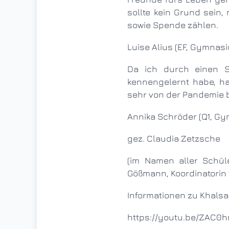
sollte kein Grund sein,
sowie Spende zählen.
Luise Alius (EF, Gymna
Da ich durch einen Schüleraustausch 2018 eine Vielzahl von Menschen in Indien persönlich
kennengelernt habe, hal
sehr von der Pandemie be
Annika Schröder (Q1, 
gez. Claudia Zetzsche
(im Namen aller Schüler*innen, den „Indienfahrern der Wuppertaler Gymnasien", sowie von Birgit
Gößmann, Koordinatorin 
Informationen zu Khalsa 
https://youtu.be/ZAC