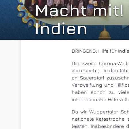
Macht mit!
Indien
DRINGEND: Hilfe für I
Die zweite Corona-Welle hat in Indien seit der letzten Aprilwoche eine Rekordzahl an Todesfällen
verursacht, die den fe
an Sauerstoff zuzusch
Verzweiflung und Hilflo
haben schon zu viele
internationaler Hilfe völl
Da wir Wuppertaler Schüler*innen und Lehrer*innen glauben, dass diese Pandemie nicht nur eine
nationale Katastrophe i
leisten. Insbesondere 