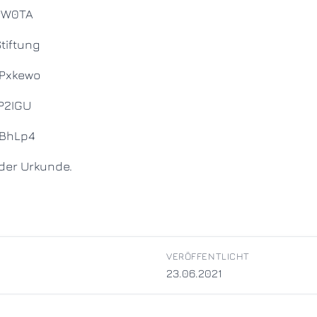
TrW0TA
tiftung
wPxkewo
pP2IGU
pBhLp4
 der Urkunde.
VERÖFFENTLICHT
23.06.2021