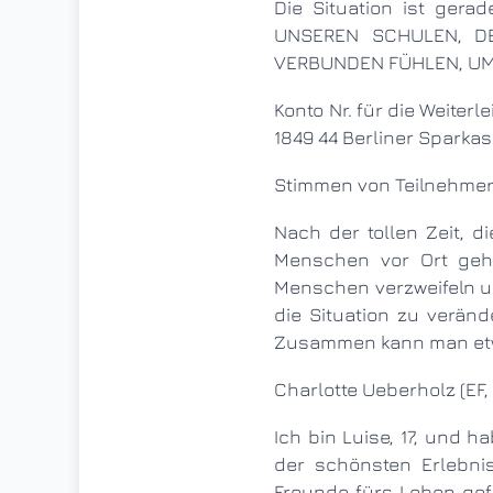
Die Situation ist gerade sehr ernst, deshalb dieser dringende Appell: WIR BITTEN ALLE, DIE SICH
UNSEREN SCHULEN, D
VERBUNDEN FÜHLEN, UM E
Konto Nr. für die Weiterleitung der Indienhilfe: Kontoinhaber: Rajvinder Singh IBAN: DE85 1005 0000 0640
1849 44 Berliner Sparka
Stimmen von Teilnehme
Nach der tollen Zeit, die wir 2019 in Indien erleben durften, ist es schrecklich zu sehen, wie es den
Menschen vor Ort geh
Menschen verzweifeln un
die Situation zu verän
Zusammen kann man et
Charlotte Ueberholz (E
Ich bin Luise, 17, und habe seit 2 Jahren aktiv Kontakt nach Indien. Mein Aufenthalt in Indien war eines
der schönsten Erlebni
Freunde fürs Leben gef