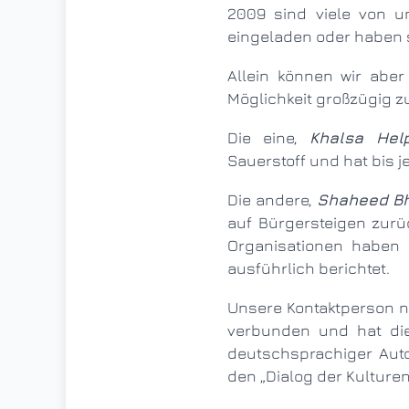
2009 sind viele von 
eingeladen oder haben 
Allein können wir aber nicht viel bewirken. Wir laden daher die Menschen in Wuppertal ein, nach
Möglichkeit großzügig z
Die eine,
Khalsa Help
Sauerstoff und hat bis 
Die andere,
Shaheed Bh
auf Bürgersteigen zurü
Organisationen haben 
ausführlich berichtet.
Unsere Kontaktperson nach Indien, Rajvinder Singh, ist den Wuppertaler Gymnasien seit vielen Jahren
verbunden und hat die 
deutschsprachiger Autor
den „Dialog der Kulturen".