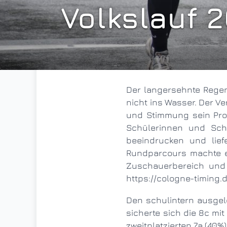
Volkslauf 
Der langersehnte Regen kam genau am 10.09., aber der Volkslauf fiel im sprichwörtlichen Sinne eben
nicht ins Wasser. Der V
und Stimmung sein Pro
Schülerinnen und Sch
beeindrucken und lie
Rundparcours machte e
Zuschauerbereich und a
https://cologne-timing.
Den schulintern ausgelobten Preis eines zusätzlichen Wandertages für die teilnehmerstärkste Klasse
sicherte sich die 8c mi
zweitplatzierten 7a (40%)