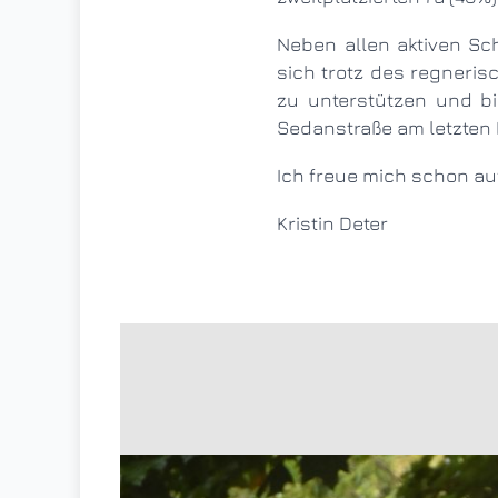
Neben allen aktiven Schülerinnen und Schülern gilt ein ganz besonderer Dank Kim und Lour, die es
sich trotz des regneris
zu unterstützen und bi
Sedanstraße am letzten 
Ich freue mich schon au
Kristin Deter